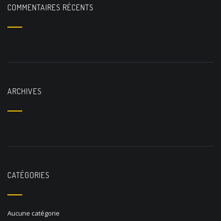
t
COMMENTAIRES RÉCENTS
i
o
n
ARCHIVES
CATÉGORIES
Aucune catégorie