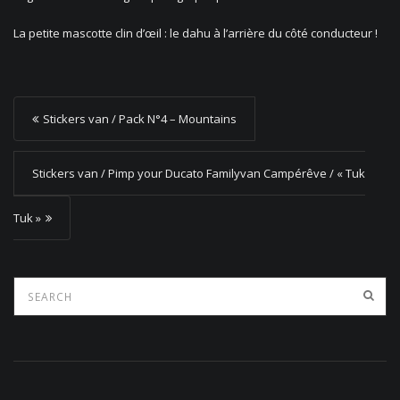
La petite mascotte clin d’œil : le dahu à l’arrière du côté conducteur !
P
Stickers van / Pack N°4 – Mountains
o
s
Stickers van / Pimp your Ducato Familyvan Campérêve / « Tuk
t
Tuk »
n
a
v
i
g
a