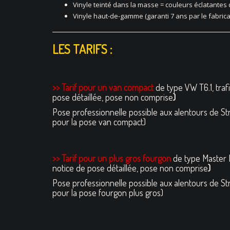
Vinyle teinté dans la masse = couleurs éclatantes
Vinyle haut-de-gamme (garanti 7 ans par le fabrica
LES TARIFS :
>> Tarif pour un van compact
de type VW T6.1, traf
pose détaillée, pose non comprise
)
Pose professionnelle possible aux alentours de 
pour la pose van compact)
>> Tarif pour un plus gros fourgon
de type Master 
notice de pose détaillée, pose non comprise
)
Pose professionnelle possible aux alentours de 
pour la pose fourgon plus gros)