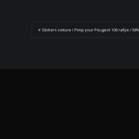
P
Stickers voiture / Pimp your Peugeot 106 rallye / MN
o
s
t
n
a
v
i
g
a
t