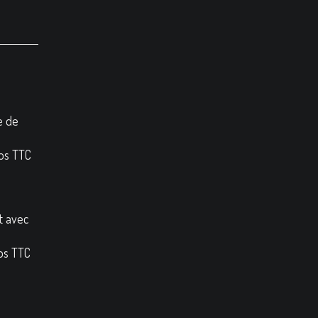
e de
ros TTC
t avec
os TTC